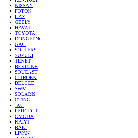
NISSAN
FOTON
UAZ
GEELY
HAVAL
TOYOTA
DONGFENG
GAC
SOLLERS
SUZUKI
TENET
BESTUNE
SOUEAST
CITROEN
BELGEE
SWM
SOLARIS
OTING
JAC
PEUGEOT
OMODA
KAIYI
BAIC
LIVAN