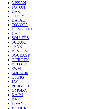
NISSAN
FOTON
UAZ
GEELY
HAVAL
TOYOTA
DONGFENG
GAC
SOLLERS
SUZUKI
TENET
BESTUNE
SOUEAST
CITROEN
BELGEE
SWM
SOLARIS
OTING
JAC
PEUGEOT
OMODA
KAIYI
BAIC
LIVAN
JETOUR