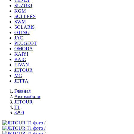
TENET
SUZUKI
KGM
SOLLERS
SWM
SOLARIS
OTING
JAC
PEUGEOT
OMODA
KAIYI
BAIC
LIVAN
JETOUR
MG
JETTA
Главная
Автомобили
JETOUR
T1
8299