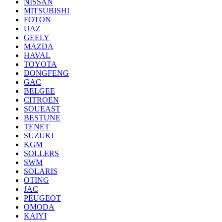
NISSAN
MITSUBISHI
FOTON
UAZ
GEELY
MAZDA
HAVAL
TOYOTA
DONGFENG
GAC
BELGEE
CITROEN
SOUEAST
BESTUNE
TENET
SUZUKI
KGM
SOLLERS
SWM
SOLARIS
OTING
JAC
PEUGEOT
OMODA
KAIYI