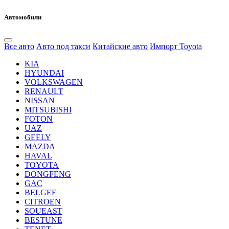
Автомобили
Все авто
Авто под такси
Китайские авто
Импорт Toyota
KIA
HYUNDAI
VOLKSWAGEN
RENAULT
NISSAN
MITSUBISHI
FOTON
UAZ
GEELY
MAZDA
HAVAL
TOYOTA
DONGFENG
GAC
BELGEE
CITROEN
SOUEAST
BESTUNE