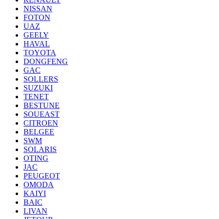
NISSAN
FOTON
UAZ
GEELY
HAVAL
TOYOTA
DONGFENG
GAC
SOLLERS
SUZUKI
TENET
BESTUNE
SOUEAST
CITROEN
BELGEE
SWM
SOLARIS
OTING
JAC
PEUGEOT
OMODA
KAIYI
BAIC
LIVAN