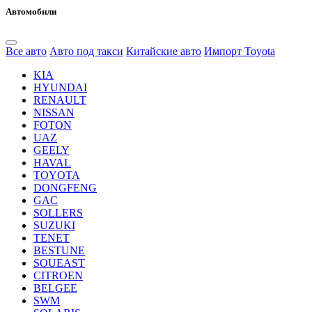
Автомобили
Все авто
Авто под такси
Китайские авто
Импорт Toyota
KIA
HYUNDAI
RENAULT
NISSAN
FOTON
UAZ
GEELY
HAVAL
TOYOTA
DONGFENG
GAC
SOLLERS
SUZUKI
TENET
BESTUNE
SOUEAST
CITROEN
BELGEE
SWM