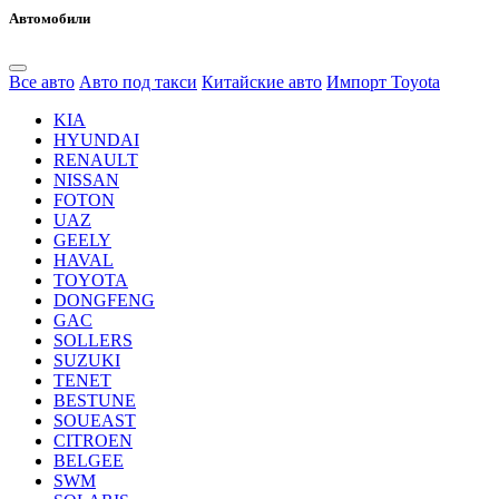
Автомобили
Все авто
Авто под такси
Китайские авто
Импорт Toyota
KIA
HYUNDAI
RENAULT
NISSAN
FOTON
UAZ
GEELY
HAVAL
TOYOTA
DONGFENG
GAC
SOLLERS
SUZUKI
TENET
BESTUNE
SOUEAST
CITROEN
BELGEE
SWM