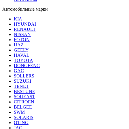
Автомобильные марки
KIA
HYUNDAI
RENAULT
NISSAN
FOTON
UAZ
GEELY
HAVAL
TOYOTA
DONGFENG
GAC
SOLLERS
SUZUKI
TENET
BESTUNE
SOUEAST
CITROEN
BELGEE
SWM
SOLARIS
OTING
JAC