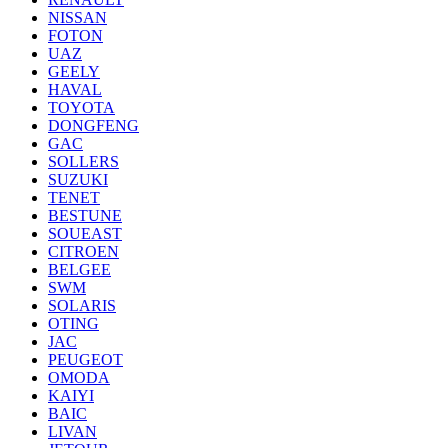
NISSAN
FOTON
UAZ
GEELY
HAVAL
TOYOTA
DONGFENG
GAC
SOLLERS
SUZUKI
TENET
BESTUNE
SOUEAST
CITROEN
BELGEE
SWM
SOLARIS
OTING
JAC
PEUGEOT
OMODA
KAIYI
BAIC
LIVAN