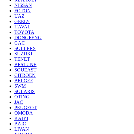
NISSAN
FOTON
UAZ
GEELY
HAVAL
TOYOTA
DONGFENG
GAC
SOLLERS
SUZUKI
TENET
BESTUNE
SOUEAST
CITROEN
BELGEE
SWM
SOLARIS
OTING
JAC
PEUGEOT
OMODA
KAIYI
BAIC
LIVAN