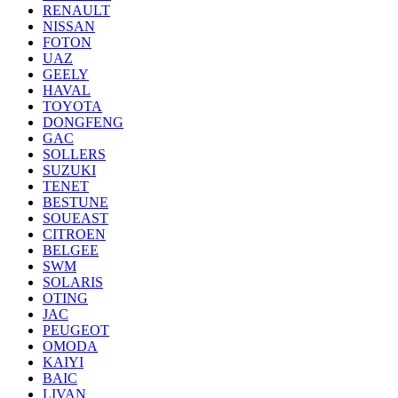
RENAULT
NISSAN
FOTON
UAZ
GEELY
HAVAL
TOYOTA
DONGFENG
GAC
SOLLERS
SUZUKI
TENET
BESTUNE
SOUEAST
CITROEN
BELGEE
SWM
SOLARIS
OTING
JAC
PEUGEOT
OMODA
KAIYI
BAIC
LIVAN