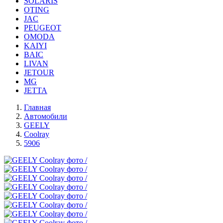
SOLARIS
OTING
JAC
PEUGEOT
OMODA
KAIYI
BAIC
LIVAN
JETOUR
MG
JETTA
Главная
Автомобили
GEELY
Coolray
5906