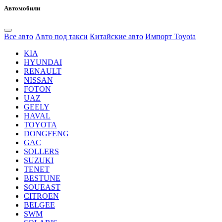
Автомобили
Все авто
Авто под такси
Китайские авто
Импорт Toyota
KIA
HYUNDAI
RENAULT
NISSAN
FOTON
UAZ
GEELY
HAVAL
TOYOTA
DONGFENG
GAC
SOLLERS
SUZUKI
TENET
BESTUNE
SOUEAST
CITROEN
BELGEE
SWM