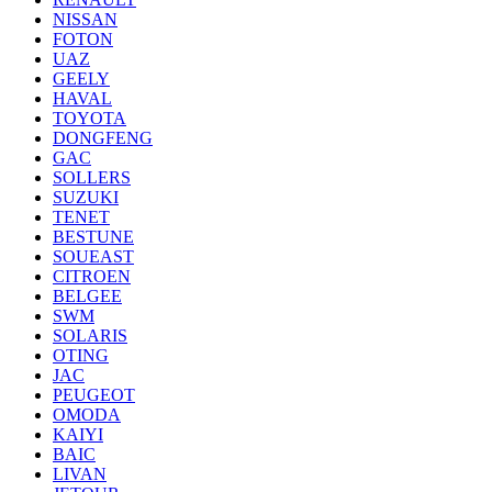
NISSAN
FOTON
UAZ
GEELY
HAVAL
TOYOTA
DONGFENG
GAC
SOLLERS
SUZUKI
TENET
BESTUNE
SOUEAST
CITROEN
BELGEE
SWM
SOLARIS
OTING
JAC
PEUGEOT
OMODA
KAIYI
BAIC
LIVAN