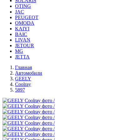
SOLARIS
OTING
JAC
PEUGEOT
OMODA
KAIYI
BAIC
LIVAN
JETOUR
MG
JETTA
Главная
Автомобили
GEELY
Coolray
5897