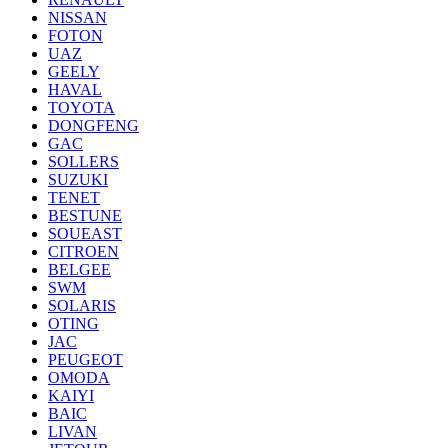
NISSAN
FOTON
UAZ
GEELY
HAVAL
TOYOTA
DONGFENG
GAC
SOLLERS
SUZUKI
TENET
BESTUNE
SOUEAST
CITROEN
BELGEE
SWM
SOLARIS
OTING
JAC
PEUGEOT
OMODA
KAIYI
BAIC
LIVAN