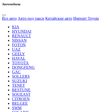
Автомобили
Все авто
Авто под такси
Китайские авто
Импорт Toyota
KIA
HYUNDAI
RENAULT
NISSAN
FOTON
UAZ
GEELY
HAVAL
TOYOTA
DONGFENG
GAC
SOLLERS
SUZUKI
TENET
BESTUNE
SOUEAST
CITROEN
BELGEE
SWM