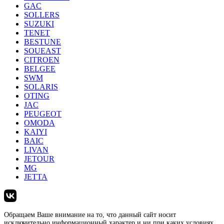
GAC
SOLLERS
SUZUKI
TENET
BESTUNE
SOUEAST
CITROEN
BELGEE
SWM
SOLARIS
OTING
JAC
PEUGEOT
OMODA
KAIYI
BAIC
LIVAN
JETOUR
MG
JETTA
Обращаем Ваше внимание на то, что данный сайт носит
исключительно информационный характер и ни при каких условиях