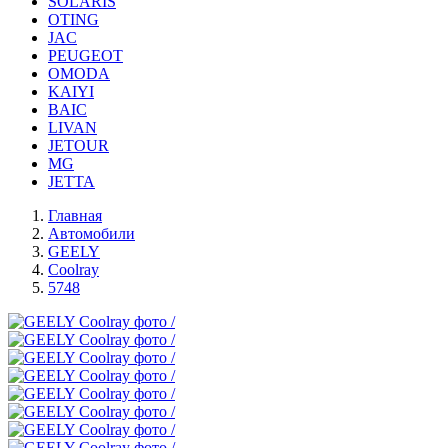
SOLARIS
OTING
JAC
PEUGEOT
OMODA
KAIYI
BAIC
LIVAN
JETOUR
MG
JETTA
Главная
Автомобили
GEELY
Coolray
5748