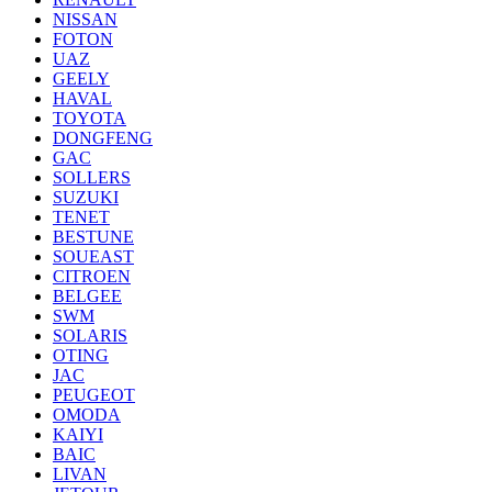
NISSAN
FOTON
UAZ
GEELY
HAVAL
TOYOTA
DONGFENG
GAC
SOLLERS
SUZUKI
TENET
BESTUNE
SOUEAST
CITROEN
BELGEE
SWM
SOLARIS
OTING
JAC
PEUGEOT
OMODA
KAIYI
BAIC
LIVAN