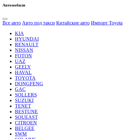
Автомобили
Все авто
Авто под такси
Китайские авто
Импорт Toyota
KIA
HYUNDAI
RENAULT
NISSAN
FOTON
UAZ
GEELY
HAVAL
TOYOTA
DONGFENG
GAC
SOLLERS
SUZUKI
TENET
BESTUNE
SOUEAST
CITROEN
BELGEE
SWM