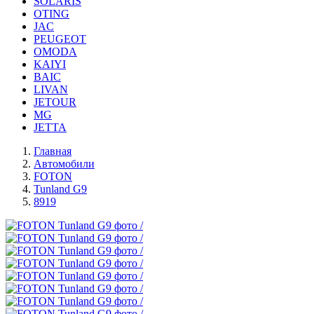
SOLARIS
OTING
JAC
PEUGEOT
OMODA
KAIYI
BAIC
LIVAN
JETOUR
MG
JETTA
Главная
Автомобили
FOTON
Tunland G9
8919