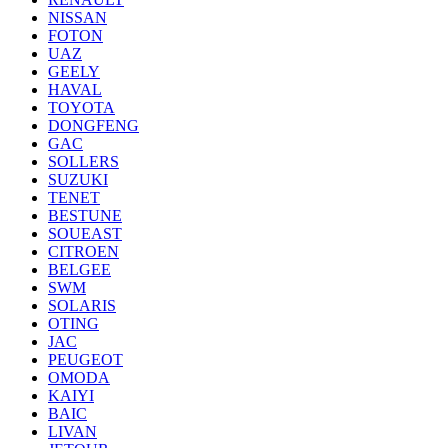
NISSAN
FOTON
UAZ
GEELY
HAVAL
TOYOTA
DONGFENG
GAC
SOLLERS
SUZUKI
TENET
BESTUNE
SOUEAST
CITROEN
BELGEE
SWM
SOLARIS
OTING
JAC
PEUGEOT
OMODA
KAIYI
BAIC
LIVAN