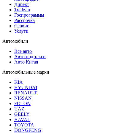
Директ
Trade-in
Госпрограммы
Рассрочка
Сервис
Услуги
Автомобили
Все авто
Авто под такси
Авто Китая
Автомобильные марки
KIA
HYUNDAI
RENAULT
NISSAN
FOTON
UAZ
GEELY
HAVAL
TOYOTA
DONGFENG