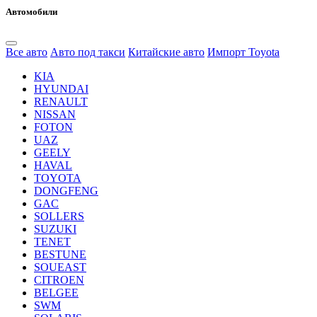
Автомобили
Все авто
Авто под такси
Китайские авто
Импорт Toyota
KIA
HYUNDAI
RENAULT
NISSAN
FOTON
UAZ
GEELY
HAVAL
TOYOTA
DONGFENG
GAC
SOLLERS
SUZUKI
TENET
BESTUNE
SOUEAST
CITROEN
BELGEE
SWM