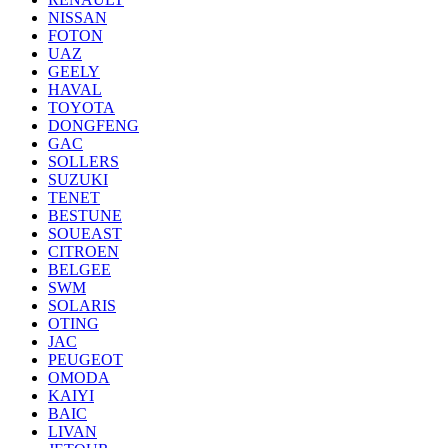
NISSAN
FOTON
UAZ
GEELY
HAVAL
TOYOTA
DONGFENG
GAC
SOLLERS
SUZUKI
TENET
BESTUNE
SOUEAST
CITROEN
BELGEE
SWM
SOLARIS
OTING
JAC
PEUGEOT
OMODA
KAIYI
BAIC
LIVAN