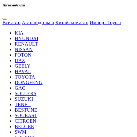
Автомобили
Все авто
Авто под такси
Китайские авто
Импорт Toyota
KIA
HYUNDAI
RENAULT
NISSAN
FOTON
UAZ
GEELY
HAVAL
TOYOTA
DONGFENG
GAC
SOLLERS
SUZUKI
TENET
BESTUNE
SOUEAST
CITROEN
BELGEE
SWM