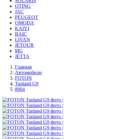
SOLARIS
OTING
JAC
PEUGEOT
OMODA
KAIYI
BAIC
LIVAN
JETOUR
MG
JETTA
Главная
Автомобили
FOTON
Tunland G9
8904