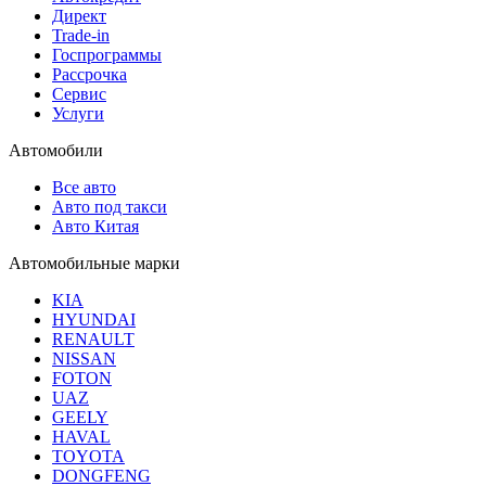
Директ
Trade-in
Госпрограммы
Рассрочка
Сервис
Услуги
Автомобили
Все авто
Авто под такси
Авто Китая
Автомобильные марки
KIA
HYUNDAI
RENAULT
NISSAN
FOTON
UAZ
GEELY
HAVAL
TOYOTA
DONGFENG