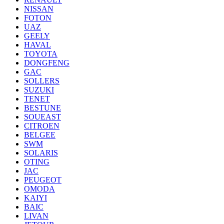
NISSAN
FOTON
UAZ
GEELY
HAVAL
TOYOTA
DONGFENG
GAC
SOLLERS
SUZUKI
TENET
BESTUNE
SOUEAST
CITROEN
BELGEE
SWM
SOLARIS
OTING
JAC
PEUGEOT
OMODA
KAIYI
BAIC
LIVAN