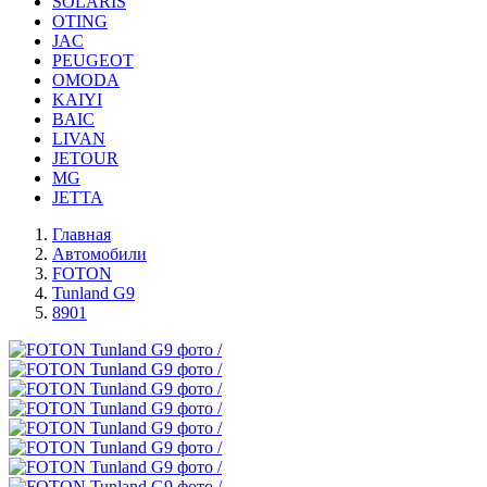
SOLARIS
OTING
JAC
PEUGEOT
OMODA
KAIYI
BAIC
LIVAN
JETOUR
MG
JETTA
Главная
Автомобили
FOTON
Tunland G9
8901