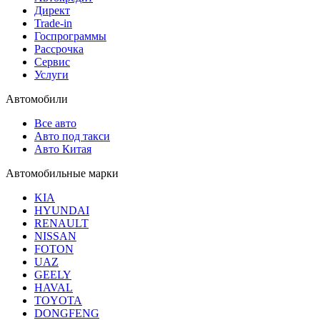
Директ
Trade-in
Госпрограммы
Рассрочка
Сервис
Услуги
Автомобили
Все авто
Авто под такси
Авто Китая
Автомобильные марки
KIA
HYUNDAI
RENAULT
NISSAN
FOTON
UAZ
GEELY
HAVAL
TOYOTA
DONGFENG