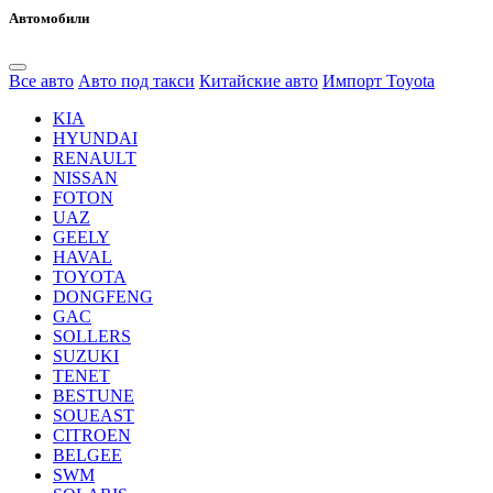
Автомобили
Все авто
Авто под такси
Китайские авто
Импорт Toyota
KIA
HYUNDAI
RENAULT
NISSAN
FOTON
UAZ
GEELY
HAVAL
TOYOTA
DONGFENG
GAC
SOLLERS
SUZUKI
TENET
BESTUNE
SOUEAST
CITROEN
BELGEE
SWM