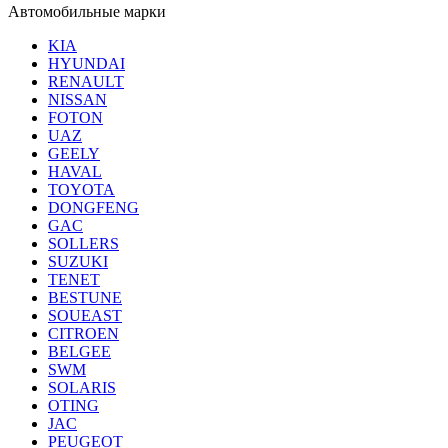
Автомобильные марки
KIA
HYUNDAI
RENAULT
NISSAN
FOTON
UAZ
GEELY
HAVAL
TOYOTA
DONGFENG
GAC
SOLLERS
SUZUKI
TENET
BESTUNE
SOUEAST
CITROEN
BELGEE
SWM
SOLARIS
OTING
JAC
PEUGEOT