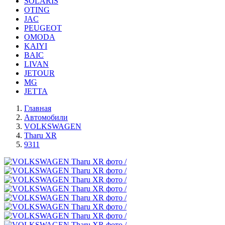
SOLARIS
OTING
JAC
PEUGEOT
OMODA
KAIYI
BAIC
LIVAN
JETOUR
MG
JETTA
Главная
Автомобили
VOLKSWAGEN
Tharu XR
9311