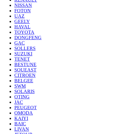
NISSAN
FOTON
UAZ
GEELY
HAVAL
TOYOTA
DONGFENG
GAC
SOLLERS
SUZUKI
TENET
BESTUNE
SOUEAST
CITROEN
BELGEE
SWM
SOLARIS
OTING
JAC
PEUGEOT
OMODA
KAIYI
BAIC
LIVAN