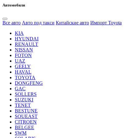
Автомобили
Все авто
Авто под такси
Китайские авто
Импорт Toyota
KIA
HYUNDAI
RENAULT
NISSAN
FOTON
UAZ
GEELY
HAVAL
TOYOTA
DONGFENG
GAC
SOLLERS
SUZUKI
TENET
BESTUNE
SOUEAST
CITROEN
BELGEE
SWM