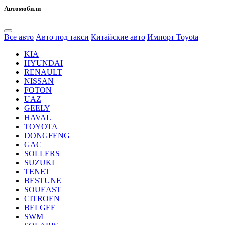
Автомобили
Все авто
Авто под такси
Китайские авто
Импорт Toyota
KIA
HYUNDAI
RENAULT
NISSAN
FOTON
UAZ
GEELY
HAVAL
TOYOTA
DONGFENG
GAC
SOLLERS
SUZUKI
TENET
BESTUNE
SOUEAST
CITROEN
BELGEE
SWM