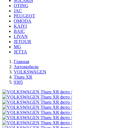
SOLARIS
OTING
JAC
PEUGEOT
OMODA
KAIYI
BAIC
LIVAN
JETOUR
MG
JETTA
Главная
Автомобили
VOLKSWAGEN
Tharu XR
9305