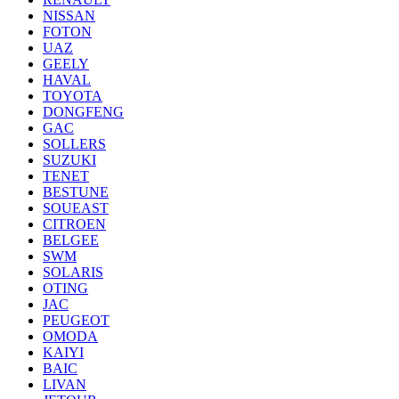
NISSAN
FOTON
UAZ
GEELY
HAVAL
TOYOTA
DONGFENG
GAC
SOLLERS
SUZUKI
TENET
BESTUNE
SOUEAST
CITROEN
BELGEE
SWM
SOLARIS
OTING
JAC
PEUGEOT
OMODA
KAIYI
BAIC
LIVAN