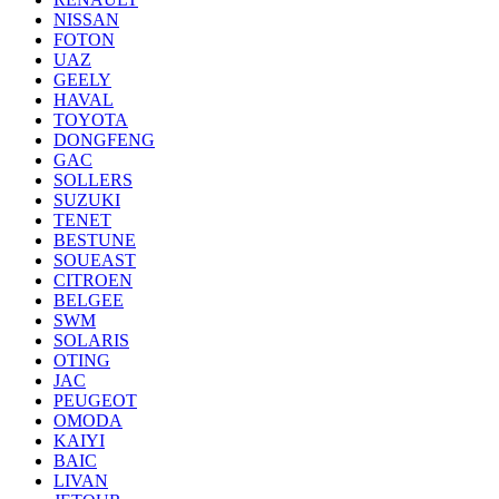
NISSAN
FOTON
UAZ
GEELY
HAVAL
TOYOTA
DONGFENG
GAC
SOLLERS
SUZUKI
TENET
BESTUNE
SOUEAST
CITROEN
BELGEE
SWM
SOLARIS
OTING
JAC
PEUGEOT
OMODA
KAIYI
BAIC
LIVAN