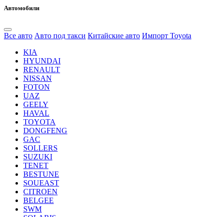
Автомобили
Все авто
Авто под такси
Китайские авто
Импорт Toyota
KIA
HYUNDAI
RENAULT
NISSAN
FOTON
UAZ
GEELY
HAVAL
TOYOTA
DONGFENG
GAC
SOLLERS
SUZUKI
TENET
BESTUNE
SOUEAST
CITROEN
BELGEE
SWM