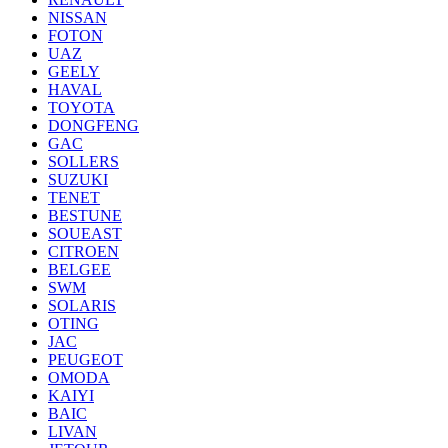
NISSAN
FOTON
UAZ
GEELY
HAVAL
TOYOTA
DONGFENG
GAC
SOLLERS
SUZUKI
TENET
BESTUNE
SOUEAST
CITROEN
BELGEE
SWM
SOLARIS
OTING
JAC
PEUGEOT
OMODA
KAIYI
BAIC
LIVAN