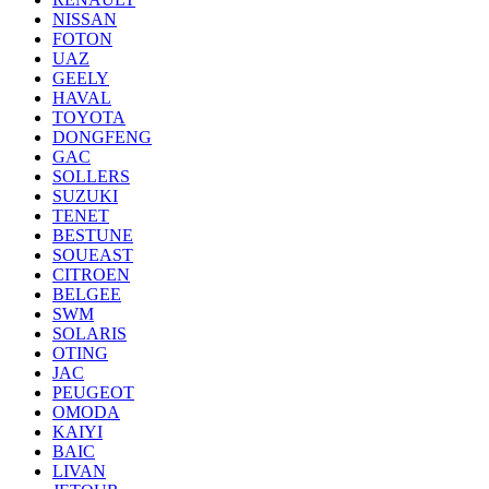
NISSAN
FOTON
UAZ
GEELY
HAVAL
TOYOTA
DONGFENG
GAC
SOLLERS
SUZUKI
TENET
BESTUNE
SOUEAST
CITROEN
BELGEE
SWM
SOLARIS
OTING
JAC
PEUGEOT
OMODA
KAIYI
BAIC
LIVAN