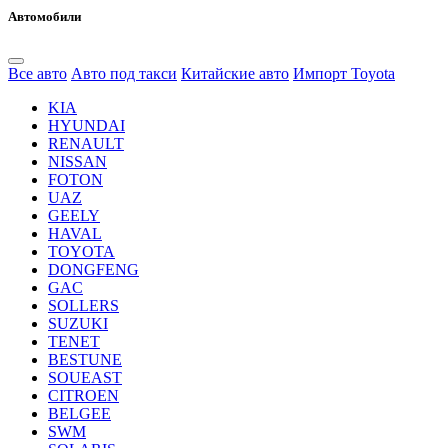
Автомобили
Все авто
Авто под такси
Китайские авто
Импорт Toyota
KIA
HYUNDAI
RENAULT
NISSAN
FOTON
UAZ
GEELY
HAVAL
TOYOTA
DONGFENG
GAC
SOLLERS
SUZUKI
TENET
BESTUNE
SOUEAST
CITROEN
BELGEE
SWM