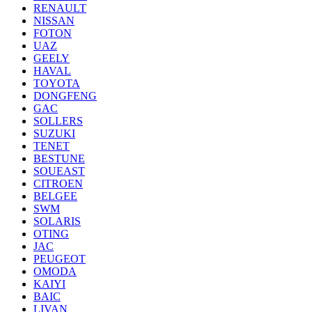
RENAULT
NISSAN
FOTON
UAZ
GEELY
HAVAL
TOYOTA
DONGFENG
GAC
SOLLERS
SUZUKI
TENET
BESTUNE
SOUEAST
CITROEN
BELGEE
SWM
SOLARIS
OTING
JAC
PEUGEOT
OMODA
KAIYI
BAIC
LIVAN