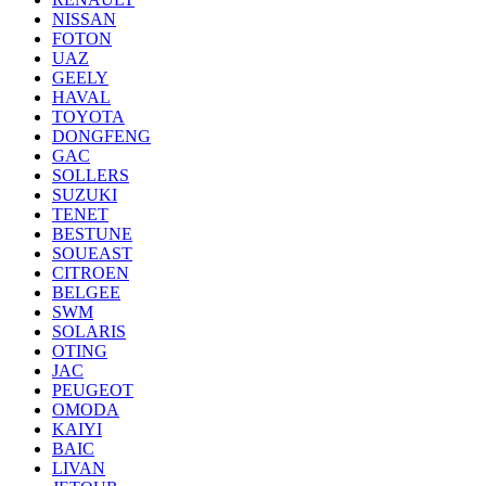
NISSAN
FOTON
UAZ
GEELY
HAVAL
TOYOTA
DONGFENG
GAC
SOLLERS
SUZUKI
TENET
BESTUNE
SOUEAST
CITROEN
BELGEE
SWM
SOLARIS
OTING
JAC
PEUGEOT
OMODA
KAIYI
BAIC
LIVAN