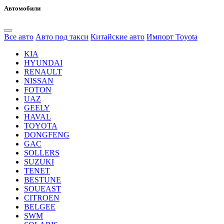
Автомобили
Все авто
Авто под такси
Китайские авто
Импорт Toyota
KIA
HYUNDAI
RENAULT
NISSAN
FOTON
UAZ
GEELY
HAVAL
TOYOTA
DONGFENG
GAC
SOLLERS
SUZUKI
TENET
BESTUNE
SOUEAST
CITROEN
BELGEE
SWM