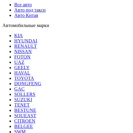
Все авто
Авто под такси
Авто Китая
Автомобильные марки
KIA
HYUNDAI
RENAULT
NISSAN
FOTON
UAZ
GEELY
HAVAL
TOYOTA
DONGFENG
GAC
SOLLERS
SUZUKI
TENET
BESTUNE
SOUEAST
CITROEN
BELGEE
SWM