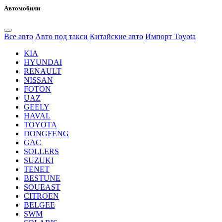
Автомобили
Все авто
Авто под такси
Китайские авто
Импорт Toyota
KIA
HYUNDAI
RENAULT
NISSAN
FOTON
UAZ
GEELY
HAVAL
TOYOTA
DONGFENG
GAC
SOLLERS
SUZUKI
TENET
BESTUNE
SOUEAST
CITROEN
BELGEE
SWM