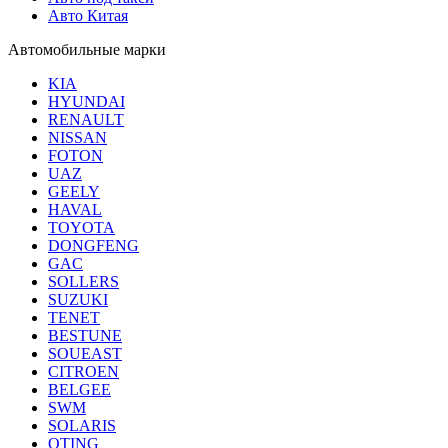
Авто Китая
Автомобильные марки
KIA
HYUNDAI
RENAULT
NISSAN
FOTON
UAZ
GEELY
HAVAL
TOYOTA
DONGFENG
GAC
SOLLERS
SUZUKI
TENET
BESTUNE
SOUEAST
CITROEN
BELGEE
SWM
SOLARIS
OTING