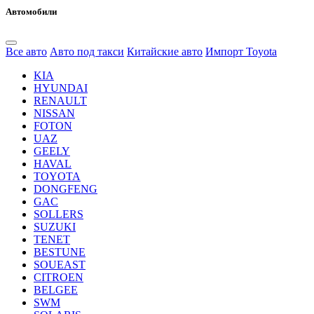
Автомобили
Все авто
Авто под такси
Китайские авто
Импорт Toyota
KIA
HYUNDAI
RENAULT
NISSAN
FOTON
UAZ
GEELY
HAVAL
TOYOTA
DONGFENG
GAC
SOLLERS
SUZUKI
TENET
BESTUNE
SOUEAST
CITROEN
BELGEE
SWM