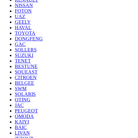
NISSAN
FOTON
UAZ
GEELY
HAVAL
TOYOTA
DONGFENG
GAC
SOLLERS
SUZUKI
TENET
BESTUNE
SOUEAST
CITROEN
BELGEE
SWM
SOLARIS
OTING
JAC
PEUGEOT
OMODA
KAIYI
BAIC
LIVAN