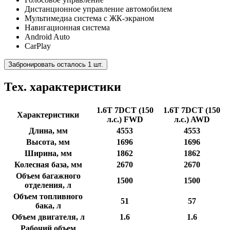
Дистанционное управление автомобилем
Мультимедиа система с ЖК-экраном
Навигационная система
Android Auto
CarPlay
Забронировать осталось 1 шт.
Тех. характеристики
1.6T 7DCT (150
1.6T 7DCT (150
Характеристики
л.с.) FWD
л.с.) AWD
Длина, мм
4553
4553
Высота, мм
1696
1696
Ширина, мм
1862
1862
Колесная база, мм
2670
2670
Объем багажного
1500
1500
отделения, л
Объем топливного
51
57
бака, л
Объем двигателя, л
1.6
1.6
Рабочий объем