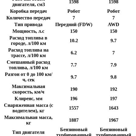
1598
1598
двигателя, см3
Коробка передач
Робот
Робот
Количество передач
7
7
Тип привода
Передний (FDW)
AWD
Мощность, л.с
150
150
Расход топлива в
10.2
9.7
городе, л/100 км
Расход топлива на
6.2
7
трассе, л/100 км
Смешанный расход
7.7
7.9
топлива, л/100 км
Разгон от 0 до 100 км/
9.7
9.8
ч, сек
Максимальная
190
192
скорость, км/ч
Клиренс, мм
196
197
Снаряженная масса (с
1557
1643
водителем), кг
Максимальная масса,
1887
1967
кг
Бензиновый
Бензиновый
Тип двигателя
турбированный
турбированный