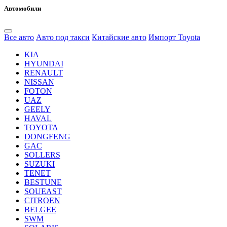
Автомобили
Все авто
Авто под такси
Китайские авто
Импорт Toyota
KIA
HYUNDAI
RENAULT
NISSAN
FOTON
UAZ
GEELY
HAVAL
TOYOTA
DONGFENG
GAC
SOLLERS
SUZUKI
TENET
BESTUNE
SOUEAST
CITROEN
BELGEE
SWM