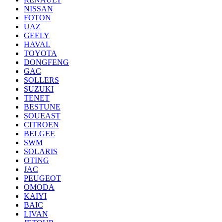
NISSAN
FOTON
UAZ
GEELY
HAVAL
TOYOTA
DONGFENG
GAC
SOLLERS
SUZUKI
TENET
BESTUNE
SOUEAST
CITROEN
BELGEE
SWM
SOLARIS
OTING
JAC
PEUGEOT
OMODA
KAIYI
BAIC
LIVAN