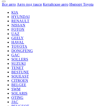
Все авто
Авто под такси
Китайские авто
Импорт Toyota
KIA
HYUNDAI
RENAULT
NISSAN
FOTON
UAZ
GEELY
HAVAL
TOYOTA
DONGFENG
GAC
SOLLERS
SUZUKI
TENET
BESTUNE
SOUEAST
CITROEN
BELGEE
SWM
SOLARIS
OTING
JAC