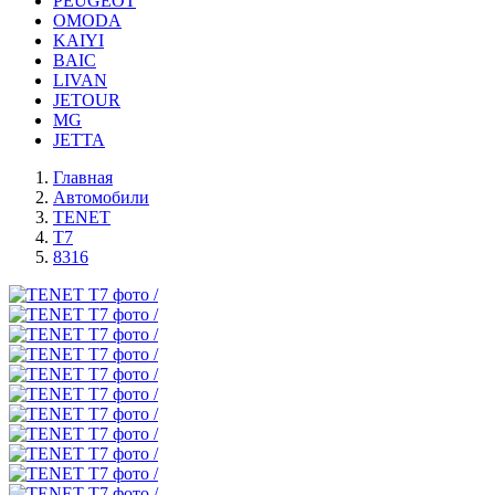
PEUGEOT
OMODA
KAIYI
BAIC
LIVAN
JETOUR
MG
JETTA
Главная
Автомобили
TENET
T7
8316