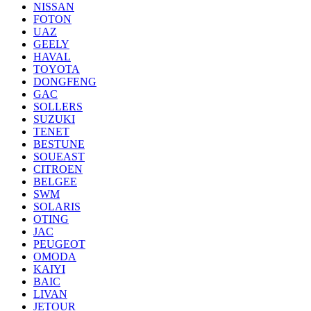
NISSAN
FOTON
UAZ
GEELY
HAVAL
TOYOTA
DONGFENG
GAC
SOLLERS
SUZUKI
TENET
BESTUNE
SOUEAST
CITROEN
BELGEE
SWM
SOLARIS
OTING
JAC
PEUGEOT
OMODA
KAIYI
BAIC
LIVAN
JETOUR