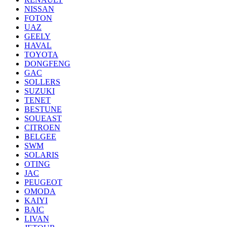
NISSAN
FOTON
UAZ
GEELY
HAVAL
TOYOTA
DONGFENG
GAC
SOLLERS
SUZUKI
TENET
BESTUNE
SOUEAST
CITROEN
BELGEE
SWM
SOLARIS
OTING
JAC
PEUGEOT
OMODA
KAIYI
BAIC
LIVAN