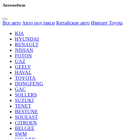
Автомобили
Все авто
Авто под такси
Китайские авто
Импорт Toyota
KIA
HYUNDAI
RENAULT
NISSAN
FOTON
UAZ
GEELY
HAVAL
TOYOTA
DONGFENG
GAC
SOLLERS
SUZUKI
TENET
BESTUNE
SOUEAST
CITROEN
BELGEE
SWM