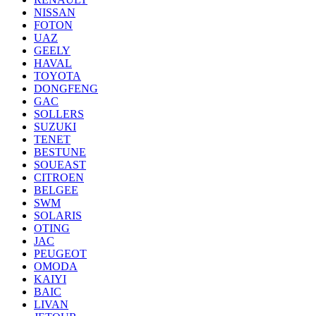
NISSAN
FOTON
UAZ
GEELY
HAVAL
TOYOTA
DONGFENG
GAC
SOLLERS
SUZUKI
TENET
BESTUNE
SOUEAST
CITROEN
BELGEE
SWM
SOLARIS
OTING
JAC
PEUGEOT
OMODA
KAIYI
BAIC
LIVAN