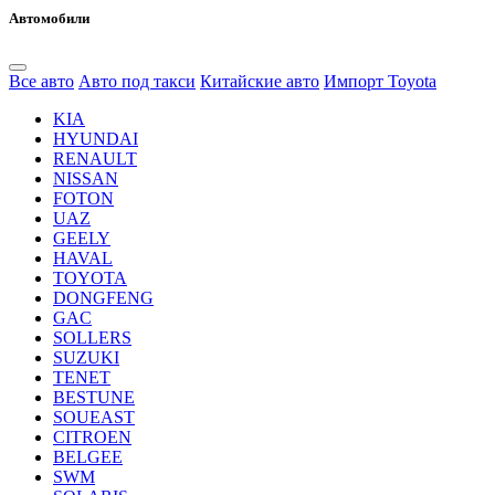
Автомобили
Все авто
Авто под такси
Китайские авто
Импорт Toyota
KIA
HYUNDAI
RENAULT
NISSAN
FOTON
UAZ
GEELY
HAVAL
TOYOTA
DONGFENG
GAC
SOLLERS
SUZUKI
TENET
BESTUNE
SOUEAST
CITROEN
BELGEE
SWM