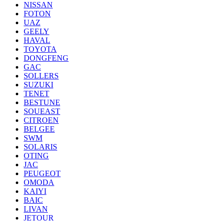
NISSAN
FOTON
UAZ
GEELY
HAVAL
TOYOTA
DONGFENG
GAC
SOLLERS
SUZUKI
TENET
BESTUNE
SOUEAST
CITROEN
BELGEE
SWM
SOLARIS
OTING
JAC
PEUGEOT
OMODA
KAIYI
BAIC
LIVAN
JETOUR