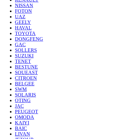
NISSAN
FOTON
UAZ
GEELY
HAVAL
TOYOTA
DONGFENG
GAC
SOLLERS
SUZUKI
TENET
BESTUNE
SOUEAST
CITROEN
BELGEE
SWM
SOLARIS
OTING
JAC
PEUGEOT
OMODA
KAIYI
BAIC
LIVAN