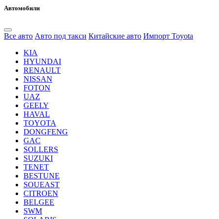
Автомобили
Все авто
Авто под такси
Китайские авто
Импорт Toyota
KIA
HYUNDAI
RENAULT
NISSAN
FOTON
UAZ
GEELY
HAVAL
TOYOTA
DONGFENG
GAC
SOLLERS
SUZUKI
TENET
BESTUNE
SOUEAST
CITROEN
BELGEE
SWM