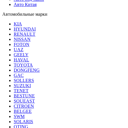
Авто Китая
Автомобильные марки
KIA
HYUNDAI
RENAULT
NISSAN
FOTON
UAZ
GEELY
HAVAL
TOYOTA
DONGFENG
GAC
SOLLERS
SUZUKI
TENET
BESTUNE
SOUEAST
CITROEN
BELGEE
SWM
SOLARIS
OTING