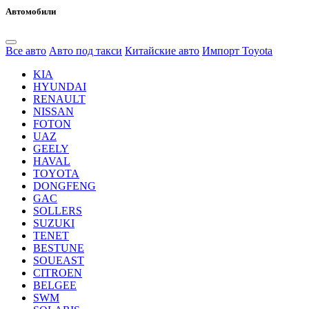
Автомобили
Все авто
Авто под такси
Китайские авто
Импорт Toyota
KIA
HYUNDAI
RENAULT
NISSAN
FOTON
UAZ
GEELY
HAVAL
TOYOTA
DONGFENG
GAC
SOLLERS
SUZUKI
TENET
BESTUNE
SOUEAST
CITROEN
BELGEE
SWM