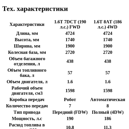
Тех. характеристики
1.6T 7DCT (190
1.6T 8AT (186
Характеристики
л.с.) FWD
л.с.) 4WD
Длина, мм
4724
4724
Высота, мм
1740
1740
Ширина, мм
1900
1900
Колесная база, мм
2720
2720
Объем багажного
438
438
отделения, л
Объем топливного
57
57
бака, л
Объем двигателя, л
1.6
1.6
Рабочий объем
1598
1598
двигателя, см3
Коробка передач
Робот
Автоматическая
Количество передач
7
8
Тип привода
Передний (FDW)
Полный (4DW)
Мощность, л.с
190
186
Расход топлива в
10.8
11.3