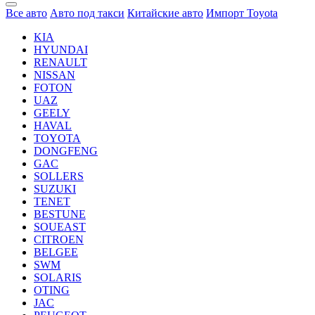
Все авто
Авто под такси
Китайские авто
Импорт Toyota
KIA
HYUNDAI
RENAULT
NISSAN
FOTON
UAZ
GEELY
HAVAL
TOYOTA
DONGFENG
GAC
SOLLERS
SUZUKI
TENET
BESTUNE
SOUEAST
CITROEN
BELGEE
SWM
SOLARIS
OTING
JAC