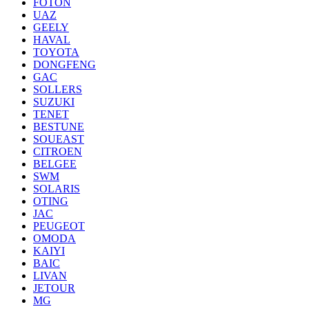
FOTON
UAZ
GEELY
HAVAL
TOYOTA
DONGFENG
GAC
SOLLERS
SUZUKI
TENET
BESTUNE
SOUEAST
CITROEN
BELGEE
SWM
SOLARIS
OTING
JAC
PEUGEOT
OMODA
KAIYI
BAIC
LIVAN
JETOUR
MG