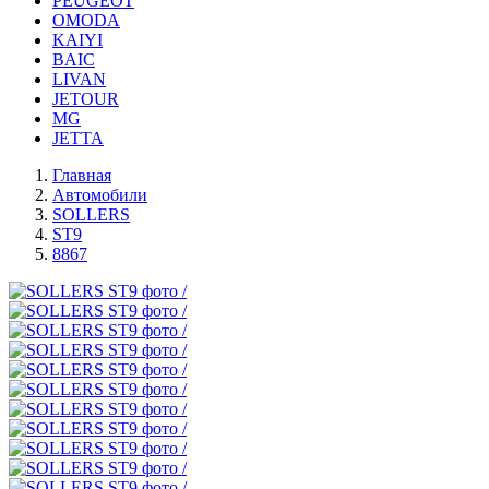
PEUGEOT
OMODA
KAIYI
BAIC
LIVAN
JETOUR
MG
JETTA
Главная
Автомобили
SOLLERS
ST9
8867