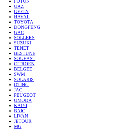
FOTON
UAZ
GEELY
HAVAL
TOYOTA
DONGFENG
GAC
SOLLERS
SUZUKI
TENET
BESTUNE
SOUEAST
CITROEN
BELGEE
SWM
SOLARIS
OTING
JAC
PEUGEOT
OMODA
KAIYI
BAIC
LIVAN
JETOUR
MG