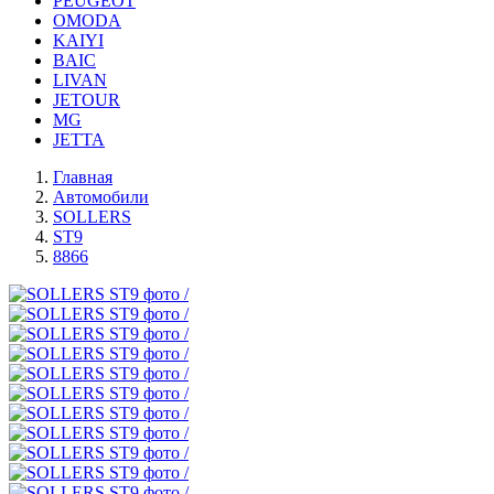
PEUGEOT
OMODA
KAIYI
BAIC
LIVAN
JETOUR
MG
JETTA
Главная
Автомобили
SOLLERS
ST9
8866