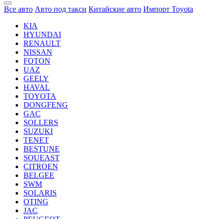
Все авто
Авто под такси
Китайские авто
Импорт Toyota
KIA
HYUNDAI
RENAULT
NISSAN
FOTON
UAZ
GEELY
HAVAL
TOYOTA
DONGFENG
GAC
SOLLERS
SUZUKI
TENET
BESTUNE
SOUEAST
CITROEN
BELGEE
SWM
SOLARIS
OTING
JAC