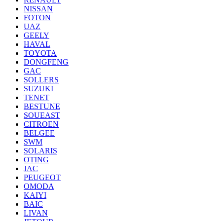
NISSAN
FOTON
UAZ
GEELY
HAVAL
TOYOTA
DONGFENG
GAC
SOLLERS
SUZUKI
TENET
BESTUNE
SOUEAST
CITROEN
BELGEE
SWM
SOLARIS
OTING
JAC
PEUGEOT
OMODA
KAIYI
BAIC
LIVAN