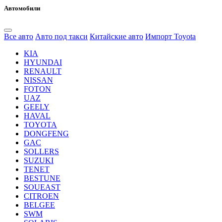
Автомобили
Все авто
Авто под такси
Китайские авто
Импорт Toyota
KIA
HYUNDAI
RENAULT
NISSAN
FOTON
UAZ
GEELY
HAVAL
TOYOTA
DONGFENG
GAC
SOLLERS
SUZUKI
TENET
BESTUNE
SOUEAST
CITROEN
BELGEE
SWM