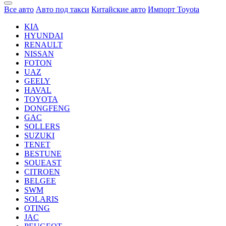
Все авто
Авто под такси
Китайские авто
Импорт Toyota
KIA
HYUNDAI
RENAULT
NISSAN
FOTON
UAZ
GEELY
HAVAL
TOYOTA
DONGFENG
GAC
SOLLERS
SUZUKI
TENET
BESTUNE
SOUEAST
CITROEN
BELGEE
SWM
SOLARIS
OTING
JAC