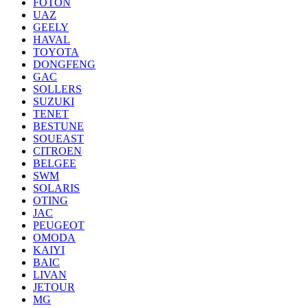
FOTON
UAZ
GEELY
HAVAL
TOYOTA
DONGFENG
GAC
SOLLERS
SUZUKI
TENET
BESTUNE
SOUEAST
CITROEN
BELGEE
SWM
SOLARIS
OTING
JAC
PEUGEOT
OMODA
KAIYI
BAIC
LIVAN
JETOUR
MG