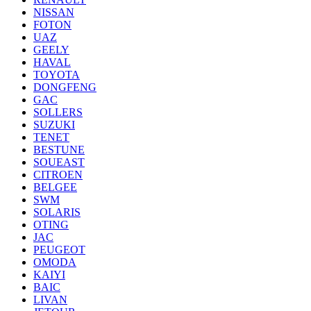
NISSAN
FOTON
UAZ
GEELY
HAVAL
TOYOTA
DONGFENG
GAC
SOLLERS
SUZUKI
TENET
BESTUNE
SOUEAST
CITROEN
BELGEE
SWM
SOLARIS
OTING
JAC
PEUGEOT
OMODA
KAIYI
BAIC
LIVAN