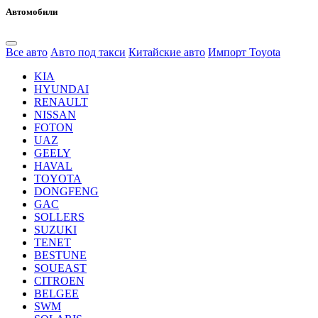
Автомобили
Все авто
Авто под такси
Китайские авто
Импорт Toyota
KIA
HYUNDAI
RENAULT
NISSAN
FOTON
UAZ
GEELY
HAVAL
TOYOTA
DONGFENG
GAC
SOLLERS
SUZUKI
TENET
BESTUNE
SOUEAST
CITROEN
BELGEE
SWM