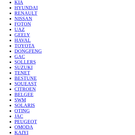
KIA
HYUNDAI
RENAULT
NISSAN
FOTON
UAZ
GEELY
HAVAL
TOYOTA
DONGFENG
GAC
SOLLERS
SUZUKI
TENET
BESTUNE
SOUEAST
CITROEN
BELGEE
SWM
SOLARIS
OTING
JAC
PEUGEOT
OMODA
KAIYI