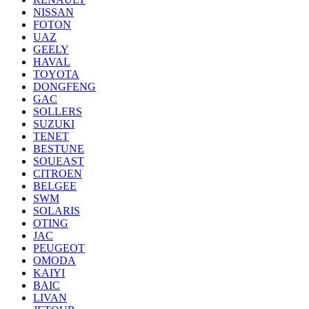
NISSAN
FOTON
UAZ
GEELY
HAVAL
TOYOTA
DONGFENG
GAC
SOLLERS
SUZUKI
TENET
BESTUNE
SOUEAST
CITROEN
BELGEE
SWM
SOLARIS
OTING
JAC
PEUGEOT
OMODA
KAIYI
BAIC
LIVAN