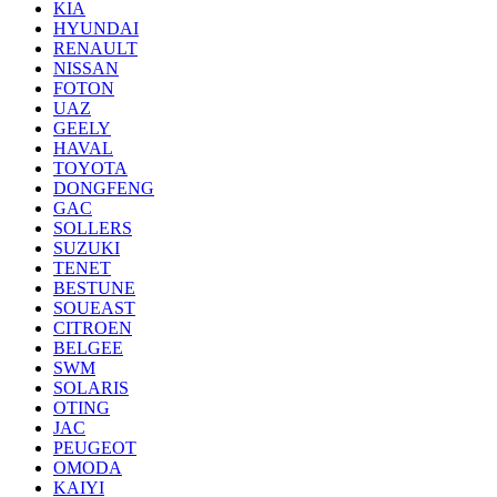
KIA
HYUNDAI
RENAULT
NISSAN
FOTON
UAZ
GEELY
HAVAL
TOYOTA
DONGFENG
GAC
SOLLERS
SUZUKI
TENET
BESTUNE
SOUEAST
CITROEN
BELGEE
SWM
SOLARIS
OTING
JAC
PEUGEOT
OMODA
KAIYI