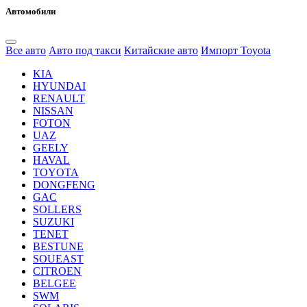
Автомобили
Все авто
Авто под такси
Китайские авто
Импорт Toyota
KIA
HYUNDAI
RENAULT
NISSAN
FOTON
UAZ
GEELY
HAVAL
TOYOTA
DONGFENG
GAC
SOLLERS
SUZUKI
TENET
BESTUNE
SOUEAST
CITROEN
BELGEE
SWM