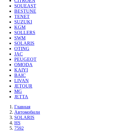
CITROEN
SOUEAST
BESTUNE
TENET
SUZUKI
KGM
SOLLERS
SWM
SOLARIS
OTING
JAC
PEUGEOT
OMODA
KAIYI
BAIC
LIVAN
JETOUR
MG
JETTA
Главная
Автомобили
SOLARIS
HS
7592