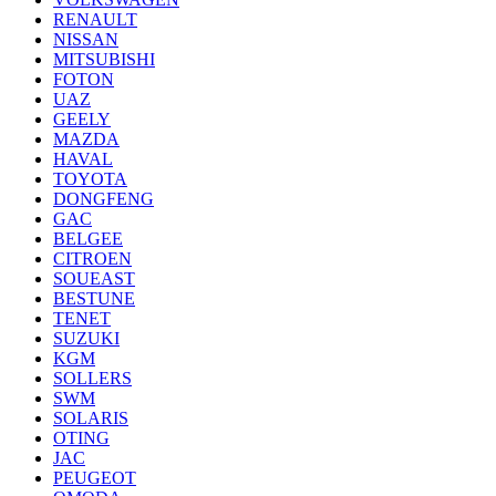
RENAULT
NISSAN
MITSUBISHI
FOTON
UAZ
GEELY
MAZDA
HAVAL
TOYOTA
DONGFENG
GAC
BELGEE
CITROEN
SOUEAST
BESTUNE
TENET
SUZUKI
KGM
SOLLERS
SWM
SOLARIS
OTING
JAC
PEUGEOT