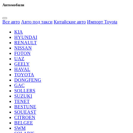
Автомобили
Все авто
Авто под такси
Китайские авто
Импорт Toyota
KIA
HYUNDAI
RENAULT
NISSAN
FOTON
UAZ
GEELY
HAVAL
TOYOTA
DONGFENG
GAC
SOLLERS
SUZUKI
TENET
BESTUNE
SOUEAST
CITROEN
BELGEE
SWM