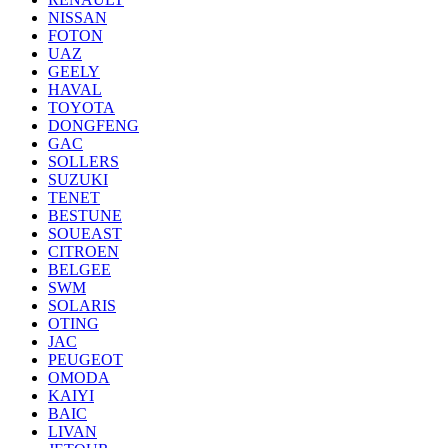
NISSAN
FOTON
UAZ
GEELY
HAVAL
TOYOTA
DONGFENG
GAC
SOLLERS
SUZUKI
TENET
BESTUNE
SOUEAST
CITROEN
BELGEE
SWM
SOLARIS
OTING
JAC
PEUGEOT
OMODA
KAIYI
BAIC
LIVAN