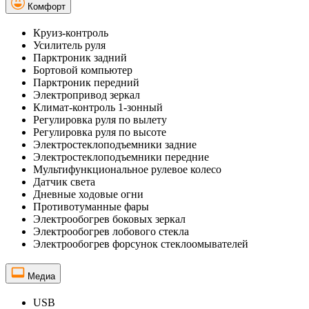
Комфорт
Круиз-контроль
Усилитель руля
Парктроник задний
Бортовой компьютер
Парктроник передний
Электропривод зеркал
Климат-контроль 1-зонный
Регулировка руля по вылету
Регулировка руля по высоте
Электростеклоподъемники задние
Электростеклоподъемники передние
Мультифункциональное рулевое колесо
Датчик света
Дневные ходовые огни
Противотуманные фары
Электрообогрев боковых зеркал
Электрообогрев лобового стекла
Электрообогрев форсунок стеклоомывателей
Медиа
USB