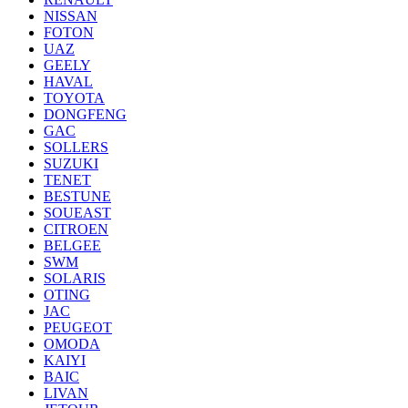
NISSAN
FOTON
UAZ
GEELY
HAVAL
TOYOTA
DONGFENG
GAC
SOLLERS
SUZUKI
TENET
BESTUNE
SOUEAST
CITROEN
BELGEE
SWM
SOLARIS
OTING
JAC
PEUGEOT
OMODA
KAIYI
BAIC
LIVAN