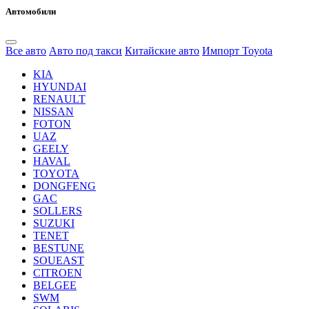
Автомобили
Все авто
Авто под такси
Китайские авто
Импорт Toyota
KIA
HYUNDAI
RENAULT
NISSAN
FOTON
UAZ
GEELY
HAVAL
TOYOTA
DONGFENG
GAC
SOLLERS
SUZUKI
TENET
BESTUNE
SOUEAST
CITROEN
BELGEE
SWM