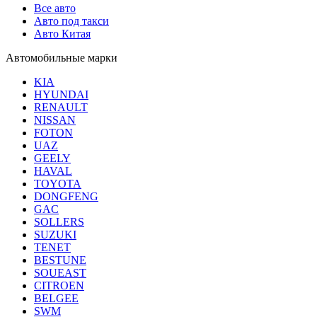
Все авто
Авто под такси
Авто Китая
Автомобильные марки
KIA
HYUNDAI
RENAULT
NISSAN
FOTON
UAZ
GEELY
HAVAL
TOYOTA
DONGFENG
GAC
SOLLERS
SUZUKI
TENET
BESTUNE
SOUEAST
CITROEN
BELGEE
SWM