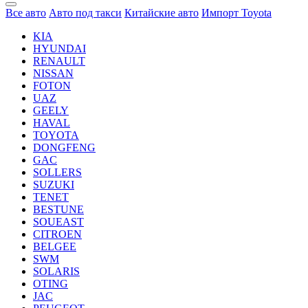
Все авто
Авто под такси
Китайские авто
Импорт Toyota
KIA
HYUNDAI
RENAULT
NISSAN
FOTON
UAZ
GEELY
HAVAL
TOYOTA
DONGFENG
GAC
SOLLERS
SUZUKI
TENET
BESTUNE
SOUEAST
CITROEN
BELGEE
SWM
SOLARIS
OTING
JAC