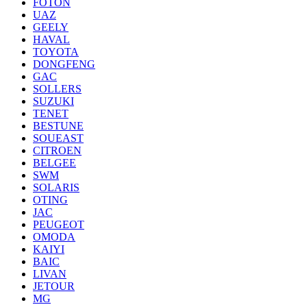
FOTON
UAZ
GEELY
HAVAL
TOYOTA
DONGFENG
GAC
SOLLERS
SUZUKI
TENET
BESTUNE
SOUEAST
CITROEN
BELGEE
SWM
SOLARIS
OTING
JAC
PEUGEOT
OMODA
KAIYI
BAIC
LIVAN
JETOUR
MG