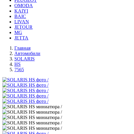
PEUGEOT
OMODA
KAIYI
BAIC
LIVAN
JETOUR
MG
JETTA
Главная
Автомобили
SOLARIS
HS
7565