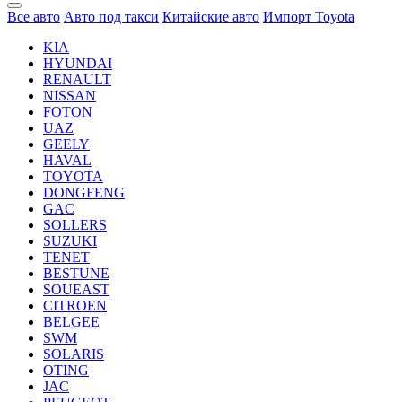
Все авто
Авто под такси
Китайские авто
Импорт Toyota
KIA
HYUNDAI
RENAULT
NISSAN
FOTON
UAZ
GEELY
HAVAL
TOYOTA
DONGFENG
GAC
SOLLERS
SUZUKI
TENET
BESTUNE
SOUEAST
CITROEN
BELGEE
SWM
SOLARIS
OTING
JAC