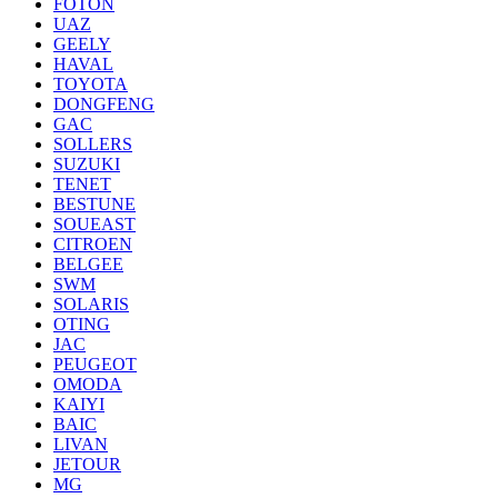
FOTON
UAZ
GEELY
HAVAL
TOYOTA
DONGFENG
GAC
SOLLERS
SUZUKI
TENET
BESTUNE
SOUEAST
CITROEN
BELGEE
SWM
SOLARIS
OTING
JAC
PEUGEOT
OMODA
KAIYI
BAIC
LIVAN
JETOUR
MG