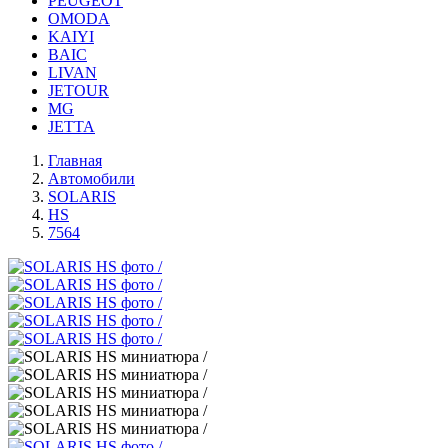
PEUGEOT
OMODA
KAIYI
BAIC
LIVAN
JETOUR
MG
JETTA
Главная
Автомобили
SOLARIS
HS
7564