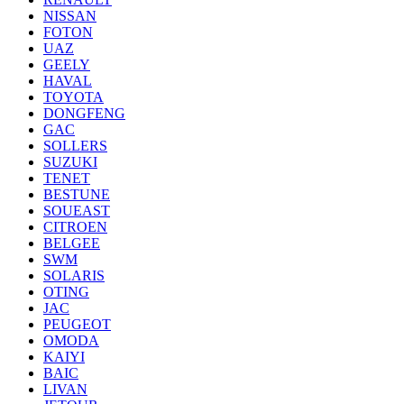
NISSAN
FOTON
UAZ
GEELY
HAVAL
TOYOTA
DONGFENG
GAC
SOLLERS
SUZUKI
TENET
BESTUNE
SOUEAST
CITROEN
BELGEE
SWM
SOLARIS
OTING
JAC
PEUGEOT
OMODA
KAIYI
BAIC
LIVAN