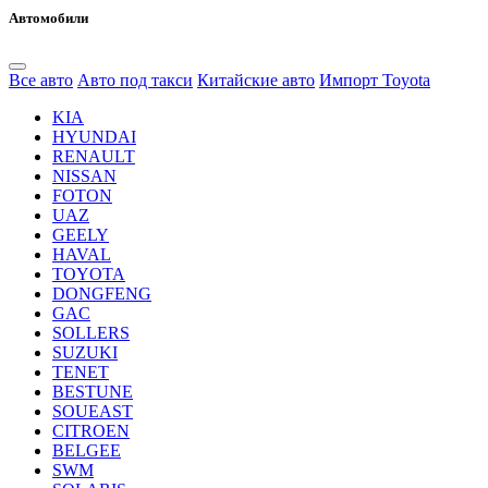
Автомобили
Все авто
Авто под такси
Китайские авто
Импорт Toyota
KIA
HYUNDAI
RENAULT
NISSAN
FOTON
UAZ
GEELY
HAVAL
TOYOTA
DONGFENG
GAC
SOLLERS
SUZUKI
TENET
BESTUNE
SOUEAST
CITROEN
BELGEE
SWM