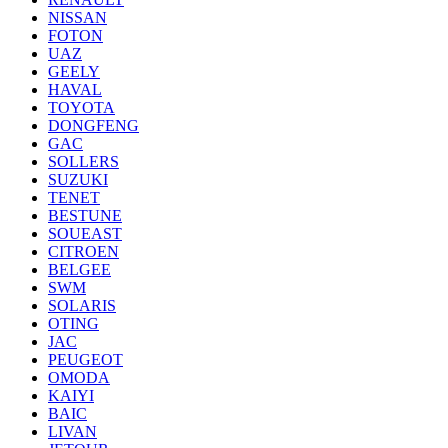
NISSAN
FOTON
UAZ
GEELY
HAVAL
TOYOTA
DONGFENG
GAC
SOLLERS
SUZUKI
TENET
BESTUNE
SOUEAST
CITROEN
BELGEE
SWM
SOLARIS
OTING
JAC
PEUGEOT
OMODA
KAIYI
BAIC
LIVAN