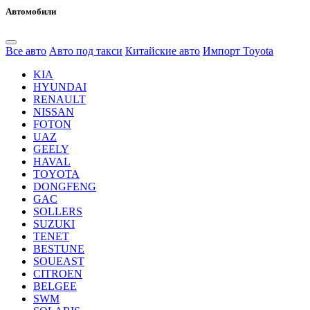
Автомобили
Все авто
Авто под такси
Китайские авто
Импорт Toyota
KIA
HYUNDAI
RENAULT
NISSAN
FOTON
UAZ
GEELY
HAVAL
TOYOTA
DONGFENG
GAC
SOLLERS
SUZUKI
TENET
BESTUNE
SOUEAST
CITROEN
BELGEE
SWM