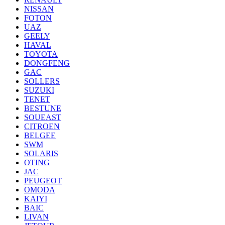
NISSAN
FOTON
UAZ
GEELY
HAVAL
TOYOTA
DONGFENG
GAC
SOLLERS
SUZUKI
TENET
BESTUNE
SOUEAST
CITROEN
BELGEE
SWM
SOLARIS
OTING
JAC
PEUGEOT
OMODA
KAIYI
BAIC
LIVAN