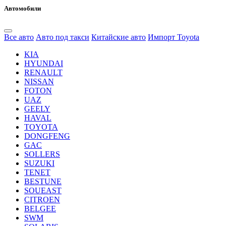
Автомобили
Все авто
Авто под такси
Китайские авто
Импорт Toyota
KIA
HYUNDAI
RENAULT
NISSAN
FOTON
UAZ
GEELY
HAVAL
TOYOTA
DONGFENG
GAC
SOLLERS
SUZUKI
TENET
BESTUNE
SOUEAST
CITROEN
BELGEE
SWM