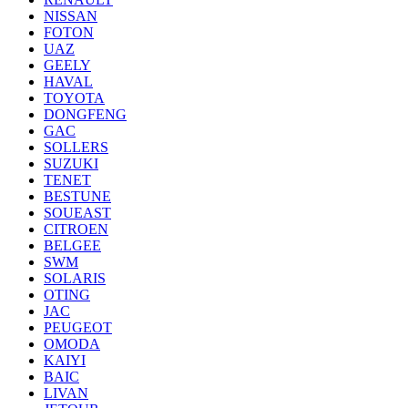
NISSAN
FOTON
UAZ
GEELY
HAVAL
TOYOTA
DONGFENG
GAC
SOLLERS
SUZUKI
TENET
BESTUNE
SOUEAST
CITROEN
BELGEE
SWM
SOLARIS
OTING
JAC
PEUGEOT
OMODA
KAIYI
BAIC
LIVAN