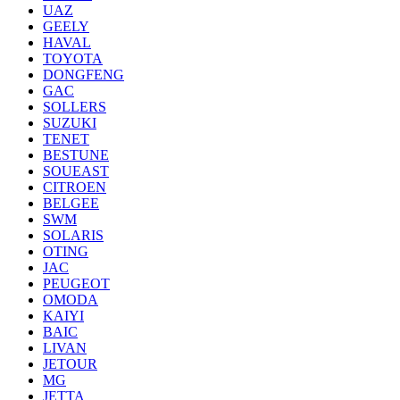
UAZ
GEELY
HAVAL
TOYOTA
DONGFENG
GAC
SOLLERS
SUZUKI
TENET
BESTUNE
SOUEAST
CITROEN
BELGEE
SWM
SOLARIS
OTING
JAC
PEUGEOT
OMODA
KAIYI
BAIC
LIVAN
JETOUR
MG
JETTA