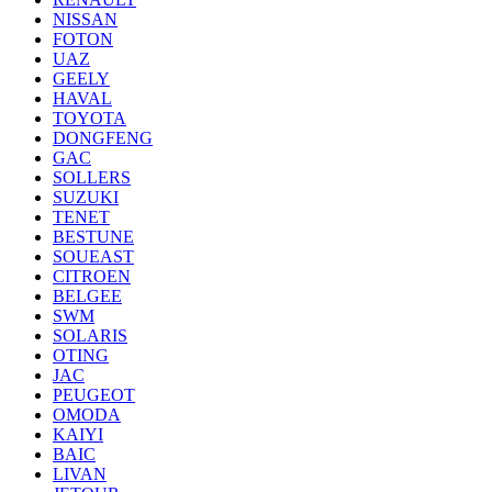
NISSAN
FOTON
UAZ
GEELY
HAVAL
TOYOTA
DONGFENG
GAC
SOLLERS
SUZUKI
TENET
BESTUNE
SOUEAST
CITROEN
BELGEE
SWM
SOLARIS
OTING
JAC
PEUGEOT
OMODA
KAIYI
BAIC
LIVAN