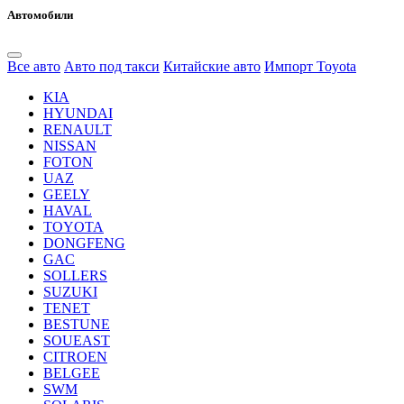
Автомобили
Все авто
Авто под такси
Китайские авто
Импорт Toyota
KIA
HYUNDAI
RENAULT
NISSAN
FOTON
UAZ
GEELY
HAVAL
TOYOTA
DONGFENG
GAC
SOLLERS
SUZUKI
TENET
BESTUNE
SOUEAST
CITROEN
BELGEE
SWM