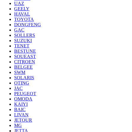
UAZ
GEELY
HAVAL
TOYOTA
DONGFENG
GAC
SOLLERS
SUZUKI
TENET
BESTUNE
SOUEAST
CITROEN
BELGEE
SWM
SOLARIS
OTING
JAC
PEUGEOT
OMODA
KAIYI
BAIC
LIVAN
JETOUR
MG
JETTA