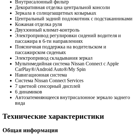
Внутрисалонный фильтр
Декоративная отделка центральной консоли
Зеркала в солнцезащитных козырьках
Центральный задний подлокотник с подстаканниками
Кожаная отделка руля
Двухзонный климат-контроль
Электропривод регулировки сидений водителя и
пассажира в 6-ти направлениях
Поясничная поддержка на водительском и
пассажирском сиденьях
Электропривод складывания зеркал
Мультимедийная система Nissan Connect c Apple
CarPlay®/Android Auto®/My Spin
Навигационная система
Система Nissan Connect Services
7 цветной сенсорный дисплей
6 динамиков
Автозатемняющееся внутрисалонное зеркало заднего
вида
Технические характеристики
Общая информация