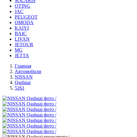
SOLARIS
OTING
JAC
PEUGEOT
OMODA
KAIYI
BAIC
LIVAN
JETOUR
MG
JETTA
Главная
Автомобили
NISSAN
Qashqai
5261