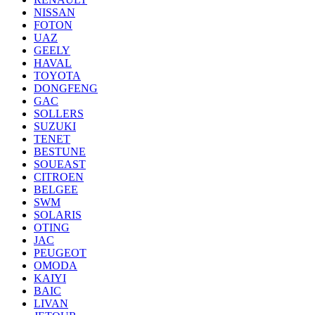
NISSAN
FOTON
UAZ
GEELY
HAVAL
TOYOTA
DONGFENG
GAC
SOLLERS
SUZUKI
TENET
BESTUNE
SOUEAST
CITROEN
BELGEE
SWM
SOLARIS
OTING
JAC
PEUGEOT
OMODA
KAIYI
BAIC
LIVAN