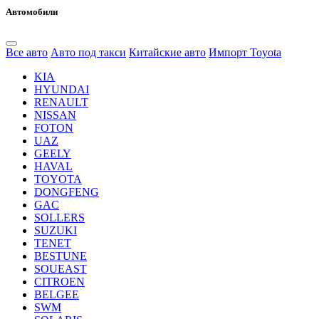
Автомобили
Все авто
Авто под такси
Китайские авто
Импорт Toyota
KIA
HYUNDAI
RENAULT
NISSAN
FOTON
UAZ
GEELY
HAVAL
TOYOTA
DONGFENG
GAC
SOLLERS
SUZUKI
TENET
BESTUNE
SOUEAST
CITROEN
BELGEE
SWM