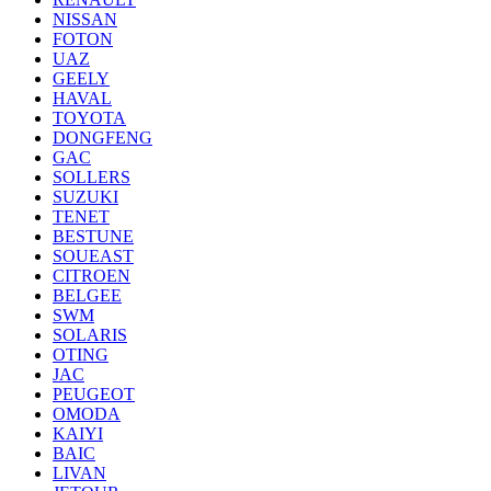
NISSAN
FOTON
UAZ
GEELY
HAVAL
TOYOTA
DONGFENG
GAC
SOLLERS
SUZUKI
TENET
BESTUNE
SOUEAST
CITROEN
BELGEE
SWM
SOLARIS
OTING
JAC
PEUGEOT
OMODA
KAIYI
BAIC
LIVAN