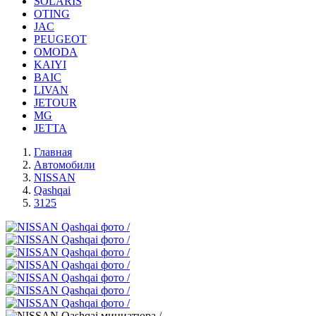
SOLARIS
OTING
JAC
PEUGEOT
OMODA
KAIYI
BAIC
LIVAN
JETOUR
MG
JETTA
Главная
Автомобили
NISSAN
Qashqai
3125