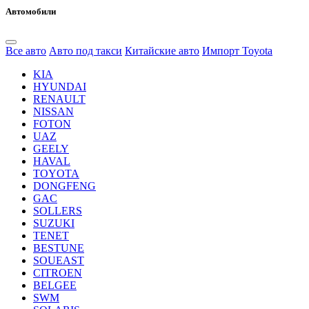
Автомобили
Все авто
Авто под такси
Китайские авто
Импорт Toyota
KIA
HYUNDAI
RENAULT
NISSAN
FOTON
UAZ
GEELY
HAVAL
TOYOTA
DONGFENG
GAC
SOLLERS
SUZUKI
TENET
BESTUNE
SOUEAST
CITROEN
BELGEE
SWM