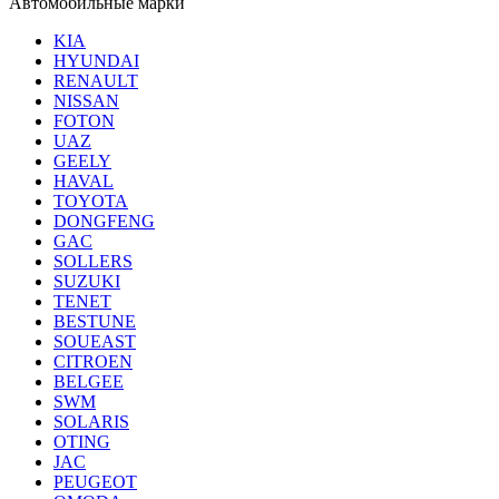
Автомобильные марки
KIA
HYUNDAI
RENAULT
NISSAN
FOTON
UAZ
GEELY
HAVAL
TOYOTA
DONGFENG
GAC
SOLLERS
SUZUKI
TENET
BESTUNE
SOUEAST
CITROEN
BELGEE
SWM
SOLARIS
OTING
JAC
PEUGEOT