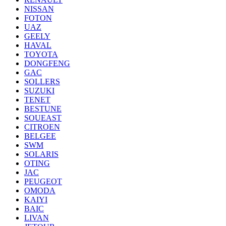
NISSAN
FOTON
UAZ
GEELY
HAVAL
TOYOTA
DONGFENG
GAC
SOLLERS
SUZUKI
TENET
BESTUNE
SOUEAST
CITROEN
BELGEE
SWM
SOLARIS
OTING
JAC
PEUGEOT
OMODA
KAIYI
BAIC
LIVAN