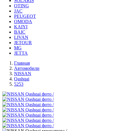
SOLARIS
OTING
JAC
PEUGEOT
OMODA
KAIYI
BAIC
LIVAN
JETOUR
MG
JETTA
Главная
Автомобили
NISSAN
Qashqai
5253