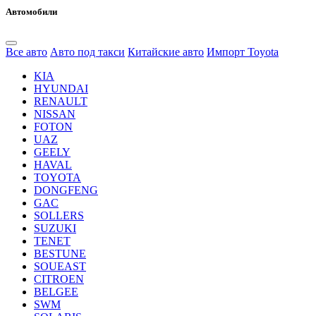
Автомобили
Все авто
Авто под такси
Китайские авто
Импорт Toyota
KIA
HYUNDAI
RENAULT
NISSAN
FOTON
UAZ
GEELY
HAVAL
TOYOTA
DONGFENG
GAC
SOLLERS
SUZUKI
TENET
BESTUNE
SOUEAST
CITROEN
BELGEE
SWM