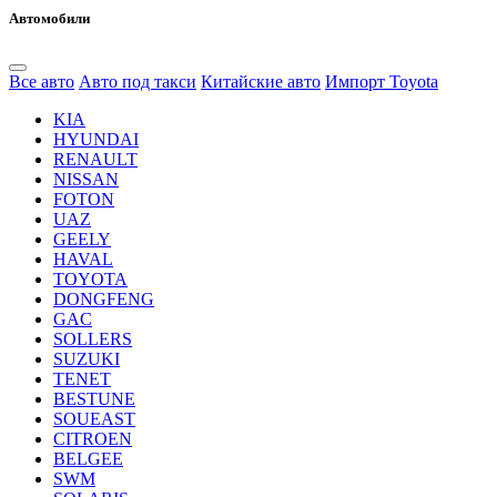
Автомобили
Все авто
Авто под такси
Китайские авто
Импорт Toyota
KIA
HYUNDAI
RENAULT
NISSAN
FOTON
UAZ
GEELY
HAVAL
TOYOTA
DONGFENG
GAC
SOLLERS
SUZUKI
TENET
BESTUNE
SOUEAST
CITROEN
BELGEE
SWM