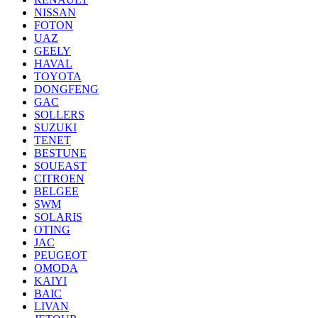
NISSAN
FOTON
UAZ
GEELY
HAVAL
TOYOTA
DONGFENG
GAC
SOLLERS
SUZUKI
TENET
BESTUNE
SOUEAST
CITROEN
BELGEE
SWM
SOLARIS
OTING
JAC
PEUGEOT
OMODA
KAIYI
BAIC
LIVAN