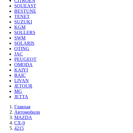
CITROEN
SOUEAST
BESTUNE
TENET
SUZUKI
KGM
SOLLERS
SWM
SOLARIS
OTING
JAC
PEUGEOT
OMODA
KAIYI
BAIC
LIVAN
JETOUR
MG
JETTA
Главная
Автомобили
MAZDA
CX-9
4215