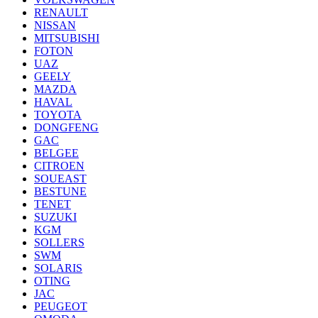
RENAULT
NISSAN
MITSUBISHI
FOTON
UAZ
GEELY
MAZDA
HAVAL
TOYOTA
DONGFENG
GAC
BELGEE
CITROEN
SOUEAST
BESTUNE
TENET
SUZUKI
KGM
SOLLERS
SWM
SOLARIS
OTING
JAC
PEUGEOT