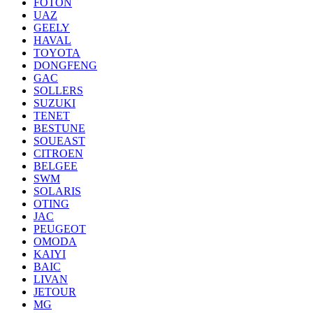
FOTON
UAZ
GEELY
HAVAL
TOYOTA
DONGFENG
GAC
SOLLERS
SUZUKI
TENET
BESTUNE
SOUEAST
CITROEN
BELGEE
SWM
SOLARIS
OTING
JAC
PEUGEOT
OMODA
KAIYI
BAIC
LIVAN
JETOUR
MG