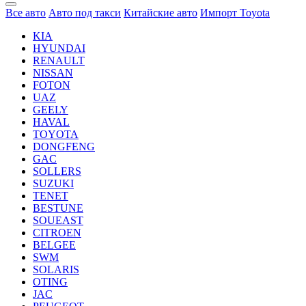
Все авто
Авто под такси
Китайские авто
Импорт Toyota
KIA
HYUNDAI
RENAULT
NISSAN
FOTON
UAZ
GEELY
HAVAL
TOYOTA
DONGFENG
GAC
SOLLERS
SUZUKI
TENET
BESTUNE
SOUEAST
CITROEN
BELGEE
SWM
SOLARIS
OTING
JAC