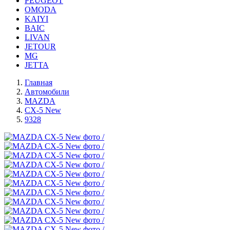
PEUGEOT
OMODA
KAIYI
BAIC
LIVAN
JETOUR
MG
JETTA
Главная
Автомобили
MAZDA
CX-5 New
9328