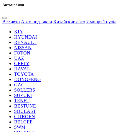
Автомобили
Все авто
Авто под такси
Китайские авто
Импорт Toyota
KIA
HYUNDAI
RENAULT
NISSAN
FOTON
UAZ
GEELY
HAVAL
TOYOTA
DONGFENG
GAC
SOLLERS
SUZUKI
TENET
BESTUNE
SOUEAST
CITROEN
BELGEE
SWM