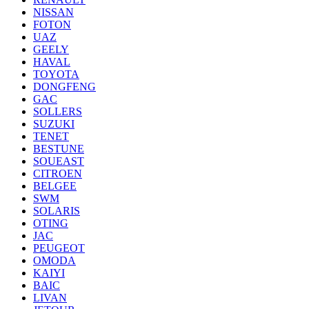
NISSAN
FOTON
UAZ
GEELY
HAVAL
TOYOTA
DONGFENG
GAC
SOLLERS
SUZUKI
TENET
BESTUNE
SOUEAST
CITROEN
BELGEE
SWM
SOLARIS
OTING
JAC
PEUGEOT
OMODA
KAIYI
BAIC
LIVAN