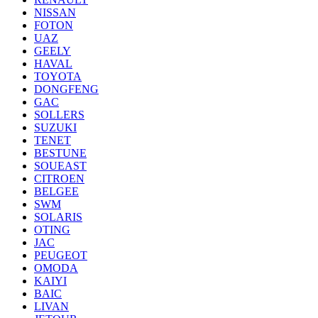
NISSAN
FOTON
UAZ
GEELY
HAVAL
TOYOTA
DONGFENG
GAC
SOLLERS
SUZUKI
TENET
BESTUNE
SOUEAST
CITROEN
BELGEE
SWM
SOLARIS
OTING
JAC
PEUGEOT
OMODA
KAIYI
BAIC
LIVAN