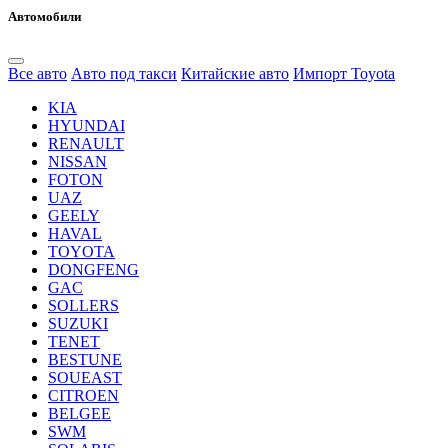
Автомобили
Все авто
Авто под такси
Китайские авто
Импорт Toyota
KIA
HYUNDAI
RENAULT
NISSAN
FOTON
UAZ
GEELY
HAVAL
TOYOTA
DONGFENG
GAC
SOLLERS
SUZUKI
TENET
BESTUNE
SOUEAST
CITROEN
BELGEE
SWM