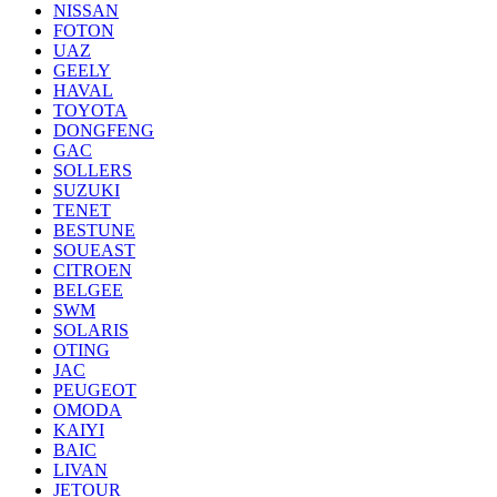
NISSAN
FOTON
UAZ
GEELY
HAVAL
TOYOTA
DONGFENG
GAC
SOLLERS
SUZUKI
TENET
BESTUNE
SOUEAST
CITROEN
BELGEE
SWM
SOLARIS
OTING
JAC
PEUGEOT
OMODA
KAIYI
BAIC
LIVAN
JETOUR