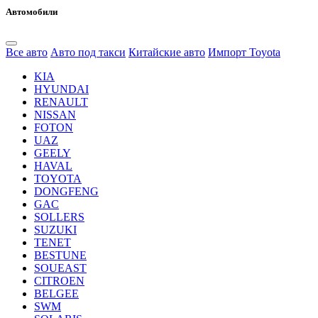
Автомобили
Все авто
Авто под такси
Китайские авто
Импорт Toyota
KIA
HYUNDAI
RENAULT
NISSAN
FOTON
UAZ
GEELY
HAVAL
TOYOTA
DONGFENG
GAC
SOLLERS
SUZUKI
TENET
BESTUNE
SOUEAST
CITROEN
BELGEE
SWM