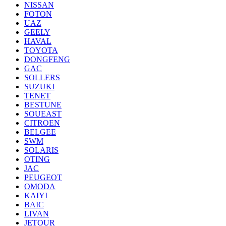
NISSAN
FOTON
UAZ
GEELY
HAVAL
TOYOTA
DONGFENG
GAC
SOLLERS
SUZUKI
TENET
BESTUNE
SOUEAST
CITROEN
BELGEE
SWM
SOLARIS
OTING
JAC
PEUGEOT
OMODA
KAIYI
BAIC
LIVAN
JETOUR