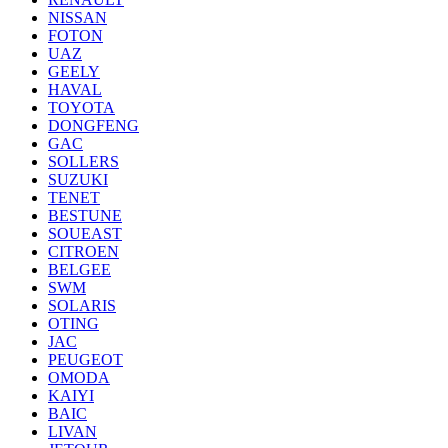
NISSAN
FOTON
UAZ
GEELY
HAVAL
TOYOTA
DONGFENG
GAC
SOLLERS
SUZUKI
TENET
BESTUNE
SOUEAST
CITROEN
BELGEE
SWM
SOLARIS
OTING
JAC
PEUGEOT
OMODA
KAIYI
BAIC
LIVAN